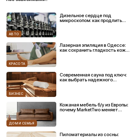
Дизельное сердце под
микроскопом: как продлить
жизнь форсункам Common Rail
и насосам Bosch
АВТО
Лазерная эпиляция в Одессе:
как сохранить гладкость кожи
на длительное время после
завершения курса
КРАСОТА
Современная сауна под ключ:
как выбрать надежного
подрядчика и создать
пространство для настоящего
БИЗНЕС
отдыха
Кожаная мебель б/у из Европы:
почему MarketTwo меняет
отношение к интерьеру
ДОМ И СЕМЬЯ
Пиломатериалы из сосны: