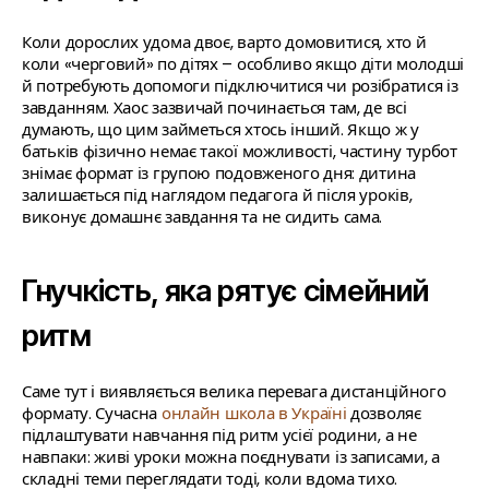
Коли дорослих удома двоє, варто домовитися, хто й
коли «черговий» по дітях – особливо якщо діти молодші
й потребують допомоги підключитися чи розібратися із
завданням. Хаос зазвичай починається там, де всі
думають, що цим займеться хтось інший. Якщо ж у
батьків фізично немає такої можливості, частину турбот
знімає формат із групою подовженого дня: дитина
залишається під наглядом педагога й після уроків,
виконує домашнє завдання та не сидить сама.
Гнучкість, яка рятує сімейний
ритм
Саме тут і виявляється велика перевага дистанційного
формату. Сучасна
онлайн школа в Україні
дозволяє
підлаштувати навчання під ритм усієї родини, а не
навпаки: живі уроки можна поєднувати із записами, а
складні теми переглядати тоді, коли вдома тихо.