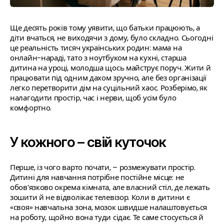
Ще десять років тому уявити, що батьки працюють, а
діти вчаться, не виходячи з дому, було складно. Сьогодні
це реальність тисяч українських родин: мама на
онлайн-нараді, тато з ноутбуком на кухні, старша
дитина на уроці, молодша щось майструє поруч. Жити й
працювати під одним дахом зручно, але без організації
легко перетворити дім на суцільний хаос. Розберімо, як
налагодити простір, час і нерви, щоб усім було
комфортно.
У кожного – свій куточок
Перше, із чого варто почати, – розмежувати простір.
Дитині для навчання потрібне постійне місце: не
обов’язково окрема кімната, але власний стіл, де лежать
зошити й не відволікає телевізор. Коли в дитини є
«своя» навчальна зона, мозок швидше налаштовується
на роботу, щойно вона туди сідає. Те саме стосується й