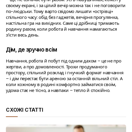
своєму екрані, і за цілий вечір можна так і не поговорити
по-людськи. Тому варто свідомо лишати «острівці»
спільного часу: обід без гаджетів, вечірня прогулянка,
настільна гра на вихідних. Саме ці дрібниці тримають
родину разом, коли робота й навчання намагаються
з’їсти весь день.
Дім, де зручно всім
Навчання, робота й побут під одним дахом – це не про
жертви, а про домовленості. Трохи продуманого
простору, спільний розклад і гнучкий формат навчання
– і дім перестає бути ареною за останній вільний стіл. А
коли кожному в родині комфортно займатися своїм,
удома стає не тісно, а навпаки – тепло й спокійно.
СХОЖІ СТАТТІ