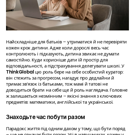
Найскладніше для батьків – утриматися й не перевіряти
кожен крок дитини. Адже коли дорослі весь час
контролюють і підказують, дитина звикає не думати
самостійно. Куди корисніше дати їй простір для
відповідальності, а підстрахування делегувати школі. У
ThinkGlobal
цю роль бере на себе особистий куратор:
він стежить за прогресом, нагадує про дедлайни й
тримає зв’язок із батьками, тож мамі й татові не
доводиться брати на себе ще й роль наглядача. Головне
ж залишається незмінним – якісні знання з ключових
предметів: математики, англійської та української.
Знаходьте час побути разом
Парадокс життя під одним дахом у тому, що бути поряд
– ще не означає бути разом. Усі в навушниках, кожен у