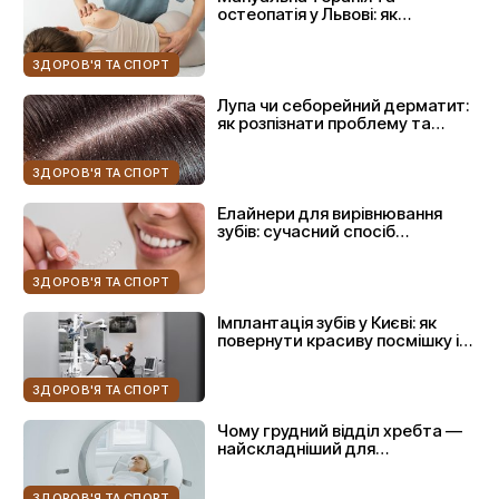
остеопатія у Львові: як
повернути рухливість без
операцій
ЗДОРОВ'Я ТА СПОРТ
Лупа чи себорейний дерматит:
як розпізнати проблему та
правильно підібрати аптечний
догляд
ЗДОРОВ'Я ТА СПОРТ
Елайнери для вирівнювання
зубів: сучасний спосіб
отримати красиву усмішку
ЗДОРОВ'Я ТА СПОРТ
Імплантація зубів у Києві: як
повернути красиву посмішку і
впевненість без компромісів
ЗДОРОВ'Я ТА СПОРТ
Чому грудний відділ хребта —
найскладніший для
діагностики і як МРТ це вирішує
ЗДОРОВ'Я ТА СПОРТ