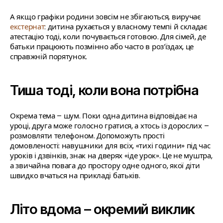
А якщо графіки родини зовсім не збігаються, виручає
екстернат
: дитина рухається у власному темпі й складає
атестацію тоді, коли почувається готовою. Для сімей, де
батьки працюють позмінно або часто в роз’їздах, це
справжній порятунок.
Тиша тоді, коли вона потрібна
Окрема тема – шум. Поки одна дитина відповідає на
уроці, друга може голосно гратися, а хтось із дорослих –
розмовляти телефоном. Допоможуть прості
домовленості: навушники для всіх, «тихі години» під час
уроків і дзвінків, знак на дверях «іде урок». Це не муштра,
а звичайна повага до простору одне одного, якої діти
швидко вчаться на прикладі батьків.
Літо вдома – окремий виклик